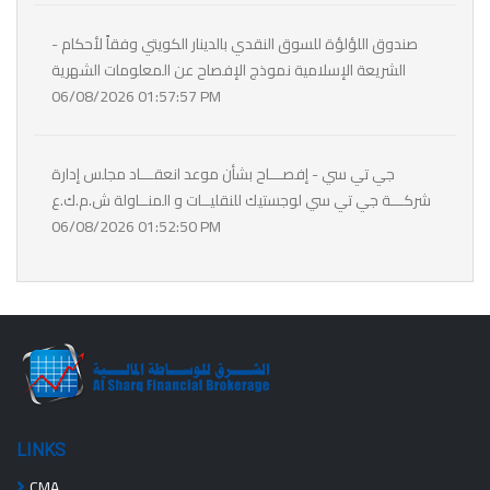
- صندوق اللؤلؤة للسوق النقدي بالدينار الكويتي وفقاً لأحكام
الشريعة الإسلامية نموذج الإفصاح عن المعلومات الشهرية
06/08/2026 01:57:57 PM
جي تي سي - إفصـــاح بشأن موعد انعقـــاد مجلس إدارة
شركـــة جي تي سي لوجستيك للنقليــات و المنــاولة ش.م.ك.ع
06/08/2026 01:52:50 PM
LINKS
CMA