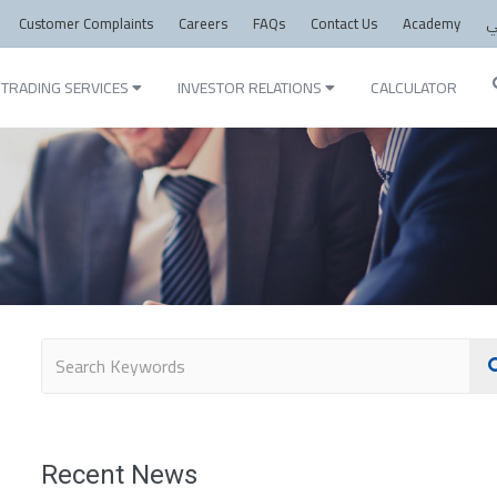
Customer Complaints
Careers
FAQs
Contact Us
Academy
ي
TRADING SERVICES
INVESTOR RELATIONS
CALCULATOR
Recent News