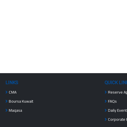
LINKS
QUICK LIN
CMA
Reserve A
Boursa Kuwait
FAQs
Maqasa
Daily Event
Corporate P