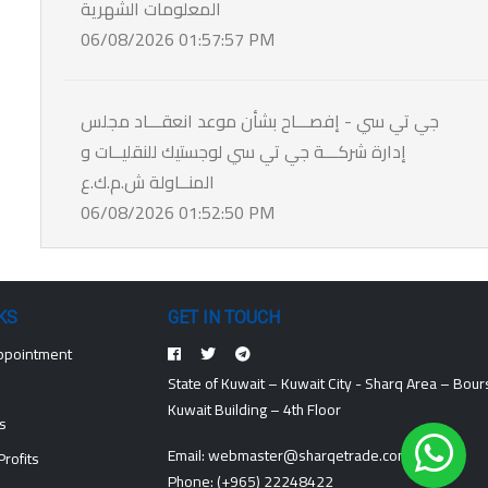
المعلومات الشهرية
06/08/2026 01:57:57 PM
جي تي سي - إفصـــاح بشأن موعد انعقـــاد مجلس
إدارة شركـــة جي تي سي لوجستيك للنقليــات و
المنــاولة ش.م.ك.ع
06/08/2026 01:52:50 PM
KS
GET IN TOUCH
ppointment
State of Kuwait – Kuwait City - Sharq Area – Bour
Kuwait Building – 4th Floor
s
Email:
webmaster@sharqetrade.com
rofits
Phone:
(+965) 22248422