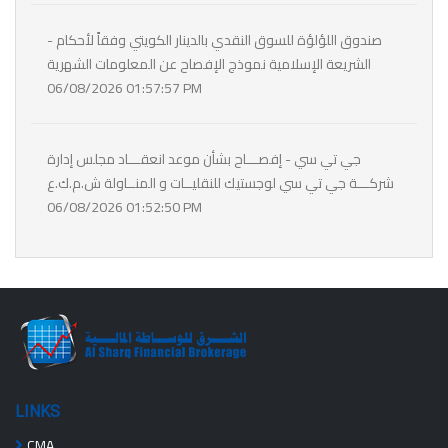
- صندوق اللؤلؤة للسوق النقدي بالدينار الكويتي وفقاً لأحكام
الشريعة الإسلامية نموذج الإفصاح عن المعلومات الشهرية
06/08/2026 01:57:57 PM
جي تي سي - إفصـــاح بشأن موعد انعقـــاد مجلس إدارة
شركـــة جي تي سي لوجستيك للنقليــات و المنــاولة ش.م.ك.ع
06/08/2026 01:52:50 PM
LINKS
CMA