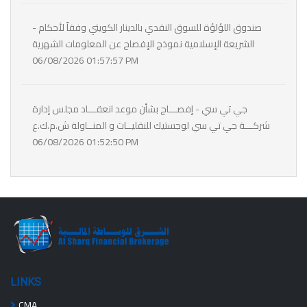
- صندوق اللؤلؤة للسوق النقدي بالدينار الكويتي وفقاً لأحكام
الشريعة الإسلامية نموذج الإفصاح عن المعلومات الشهرية
06/08/2026 01:57:57 PM
جي تي سي - إفصـــاح بشأن موعد انعقـــاد مجلس إدارة
شركـــة جي تي سي لوجستيك للنقليــات و المنــاولة ش.م.ك.ع
06/08/2026 01:52:50 PM
LINKS
CMA