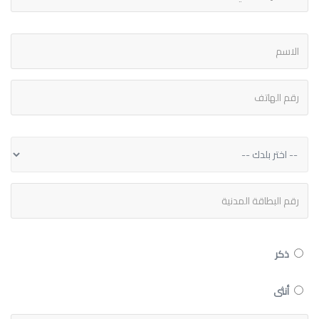
ذكر
أنثى